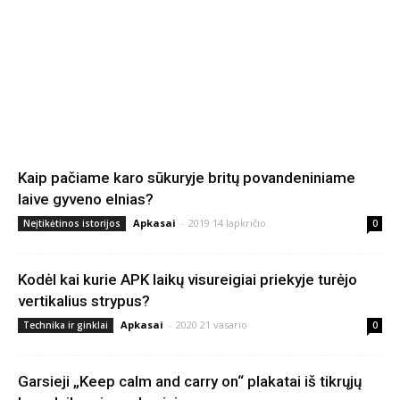
Kaip pačiame karo sūkuryje britų povandeniniame
laive gyveno elnias?
Apkasai
-
2019 14 lapkričio
Neįtikėtinos istorijos
0
Kodėl kai kurie APK laikų visureigiai priekyje turėjo
vertikalius strypus?
Apkasai
-
2020 21 vasario
Technika ir ginklai
0
Garsieji „Keep calm and carry on“ plakatai iš tikrųjų