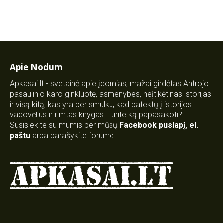
Apie Nodum
Apkasai.lt - svetainė apie įdomias, mažai girdėtas Antrojo
pasaulinio karo ginkluotę, asmenybes, neįtikėtinas istorijas
ir visą kitą, kas yra per smulku, kad patektų į istorijos
vadovėlius ir rimtas knygas. Turite ką papasakoti?
Susisiekite su mumis per mūsų
Facebook puslapį
,
el.
paštu
arba parašykite forume.