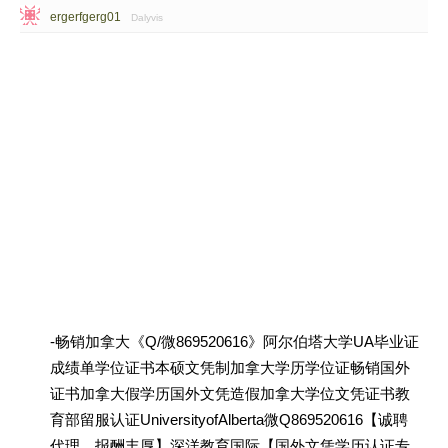
ergerfgerg01
Dalyvis
-畅销加拿大《Q/微869520616》阿尔伯塔大学UA毕业证
成绩单学位证书本硕文凭制加拿大学历学位证畅销国外
证书加拿大假学历国外文凭造假加拿大学位文凭证书教
育部留服认证UniversityofAlberta微Q869520616【诚聘
代理，报酬丰厚】深洋教育国际【国外文凭学历认证专