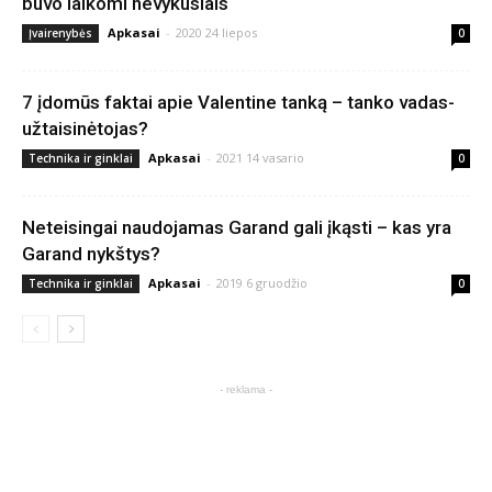
buvo laikomi nevykusiais
Apkasai
-
2020 24 liepos
Įvairenybės
0
7 įdomūs faktai apie Valentine tanką – tanko vadas-
užtaisinėtojas?
Apkasai
-
2021 14 vasario
Technika ir ginklai
0
Neteisingai naudojamas Garand gali įkąsti – kas yra
Garand nykštys?
Apkasai
-
2019 6 gruodžio
Technika ir ginklai
0
- reklama -