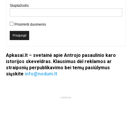
Slaptažodis:
Prisiminti duomenis
Prisijungti
Apkasai.lt – svetainė apie Antrojo pasaulinio karo
istorijos skeveldras. Klausimus dėl reklamos ar
straipsnių perpublikavimo bei temų pasiūlymus
siųskite
info@nodum.lt
- reklama -