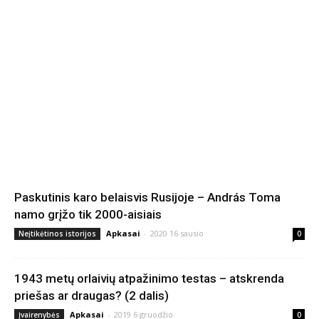
Paskutinis karo belaisvis Rusijoje – András Toma
namo grįžo tik 2000-aisiais
Apkasai
-
2020 16 sausio
Neįtikėtinos istorijos
0
1943 metų orlaivių atpažinimo testas – atskrenda
priešas ar draugas? (2 dalis)
Apkasai
-
2019 6 gruodžio
Įvairenybės
0