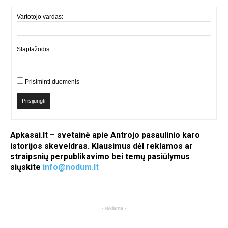
Vartotojo vardas:
Slaptažodis:
Prisiminti duomenis
Prisijungti
Apkasai.lt – svetainė apie Antrojo pasaulinio karo
istorijos skeveldras. Klausimus dėl reklamos ar
straipsnių perpublikavimo bei temų pasiūlymus
siųskite
info@nodum.lt
- reklama -