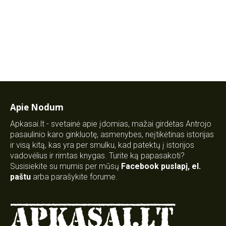
Apie Nodum
Apkasai.lt - svetainė apie įdomias, mažai girdėtas Antrojo
pasaulinio karo ginkluotę, asmenybes, neįtikėtinas istorijas
ir visą kitą, kas yra per smulku, kad patektų į istorijos
vadovėlius ir rimtas knygas. Turite ką papasakoti?
Susisiekite su mumis per mūsų
Facebook puslapį
,
el.
paštu
arba parašykite forume.