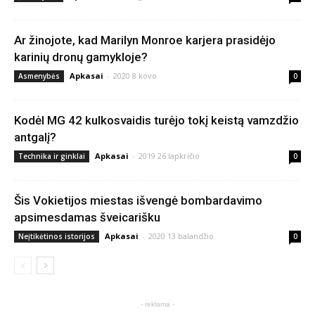
Ar žinojote, kad Marilyn Monroe karjera prasidėjo
karinių dronų gamykloje?
Apkasai
-
2020 8 kovo
Asmenybės
0
Kodėl MG 42 kulkosvaidis turėjo tokį keistą vamzdžio
antgalį?
Apkasai
-
2019 26 lapkričio
Technika ir ginklai
0
Šis Vokietijos miestas išvengė bombardavimo
apsimesdamas šveicarišku
Apkasai
-
2020 13 balandžio
Neįtikėtinos istorijos
0
- reklama -