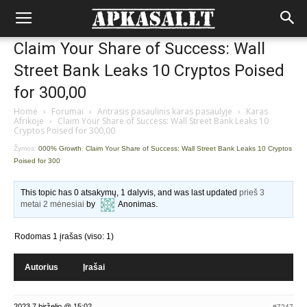
Claim Your Share of Success: Wall
Street Bank Leaks 10 Cryptos Poised
for 300,00
Home
›
Forumai
›
Antrasis pasaulinis karas pasaulyje
›
Karas
Afrikoje
›
Claim Your Share of Success: Wall Street Bank Leaks 10
Cryptos Poised for 300,00
Žymos:
000% Growth
,
Claim Your Share of Success: Wall Street Bank Leaks 10 Cryptos
Poised for 300
This topic has 0 atsakymų, 1 dalyvis, and was last updated
prieš 3
metai 2 mėnesiai
by
Anonimas
.
Rodomas 1 įrašas (viso: 1)
Autorius
Įrašai
2023 7 birželio @ 15:02
#7247