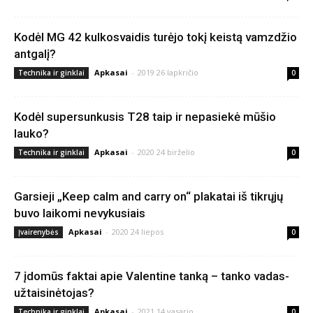
Kodėl MG 42 kulkosvaidis turėjo tokį keistą vamzdžio
antgalį?
Apkasai
-
2019 26 lapkričio
Technika ir ginklai
0
Kodėl supersunkusis T28 taip ir nepasiekė mūšio
lauko?
Apkasai
-
2020 24 birželio
Technika ir ginklai
0
Garsieji „Keep calm and carry on“ plakatai iš tikrųjų
buvo laikomi nevykusiais
Apkasai
-
2020 24 liepos
Įvairenybės
0
7 įdomūs faktai apie Valentine tanką – tanko vadas-
užtaisinėtojas?
Apkasai
-
2021 14 vasario
Technika ir ginklai
0