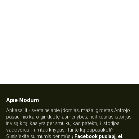
Apie Nodum
Apkasai.lt - svetainė apie įdomias, mažai girdėtas Antrojo
pasaulinio karo ginkluotę, asmenybes, neįtikėtinas istorijas
ir visą kitą, kas yra per smulku, kad patektų į istorijos
vadovėlius ir rimtas knygas. Turite ką papasakoti?
Susisiekite su mumis per mūsų
Facebook puslapį
,
el.