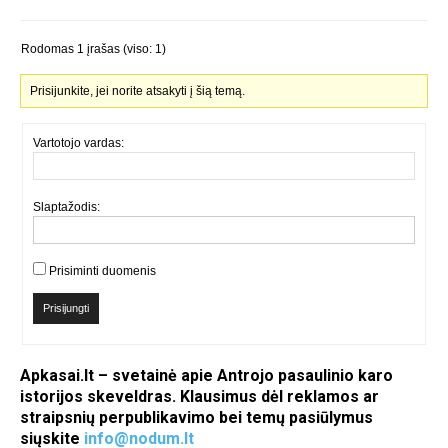
Rodomas 1 įrašas (viso: 1)
Prisijunkite, jei norite atsakyti į šią temą.
Vartotojo vardas:
Slaptažodis:
Prisiminti duomenis
Prisijungti
Apkasai.lt – svetainė apie Antrojo pasaulinio karo
istorijos skeveldras. Klausimus dėl reklamos ar
straipsnių perpublikavimo bei temų pasiūlymus
siųskite
info@nodum.lt