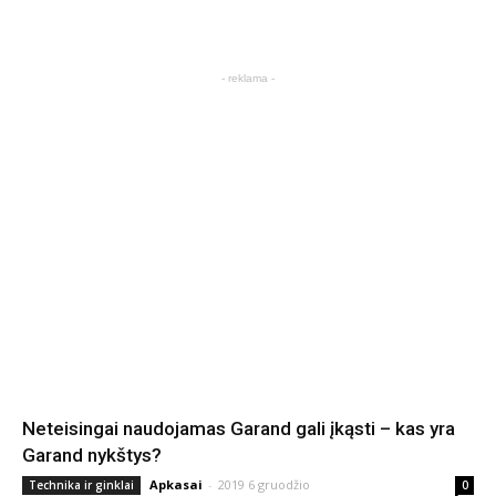
- reklama -
Neteisingai naudojamas Garand gali įkąsti – kas yra
Garand nykštys?
Apkasai
-
2019 6 gruodžio
Technika ir ginklai
0