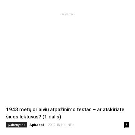
- reklama -
1943 metų orlaivių atpažinimo testas – ar atskiriate
šiuos lėktuvus? (1 dalis)
Apkasai
-
2019 18 lapkričio
Įvairenybės
3