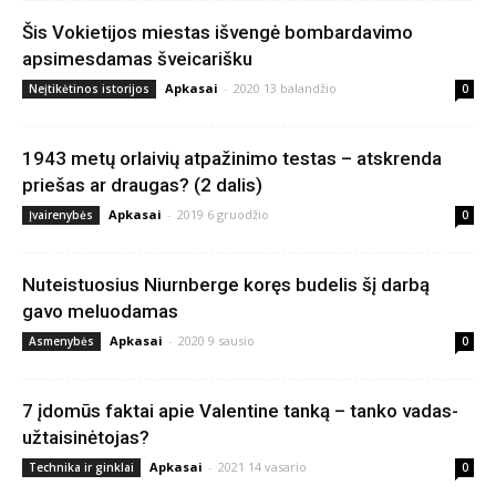
Šis Vokietijos miestas išvengė bombardavimo
apsimesdamas šveicarišku
Apkasai
-
2020 13 balandžio
Neįtikėtinos istorijos
0
1943 metų orlaivių atpažinimo testas – atskrenda
priešas ar draugas? (2 dalis)
Apkasai
-
2019 6 gruodžio
Įvairenybės
0
Nuteistuosius Niurnberge koręs budelis šį darbą
gavo meluodamas
Apkasai
-
2020 9 sausio
Asmenybės
0
7 įdomūs faktai apie Valentine tanką – tanko vadas-
užtaisinėtojas?
Apkasai
-
2021 14 vasario
Technika ir ginklai
0