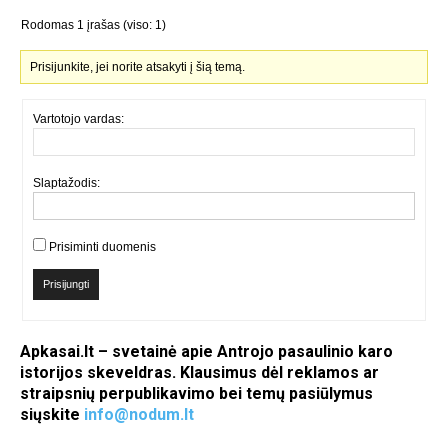
Rodomas 1 įrašas (viso: 1)
Prisijunkite, jei norite atsakyti į šią temą.
Vartotojo vardas:
Slaptažodis:
Prisiminti duomenis
Prisijungti
Apkasai.lt – svetainė apie Antrojo pasaulinio karo
istorijos skeveldras. Klausimus dėl reklamos ar
straipsnių perpublikavimo bei temų pasiūlymus
siųskite
info@nodum.lt