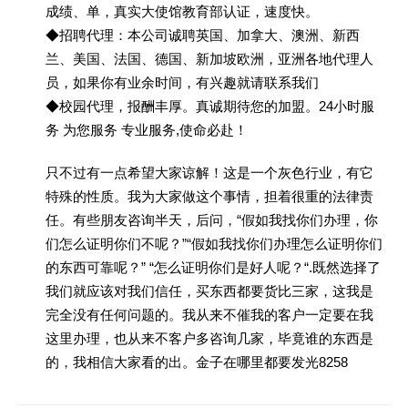
成绩、单，真实大使馆教育部认证，速度快。
◆招聘代理：本公司诚聘英国、加拿大、澳洲、新西
兰、美国、法国、德国、新加坡欧洲，亚洲各地代理人
员，如果你有业余时间，有兴趣就请联系我们
◆校园代理，报酬丰厚。真诚期待您的加盟。24小时服
务 为您服务 专业服务,使命必赴！
只不过有一点希望大家谅解！这是一个灰色行业，有它
特殊的性质。我为大家做这个事情，担着很重的法律责
任。有些朋友咨询半天，后问，“假如我找你们办理，你
们怎么证明你们不呢？”“假如我找你们办理怎么证明你们
的东西可靠呢？” “怎么证明你们是好人呢？“.既然选择了
我们就应该对我们信任，买东西都要货比三家，这我是
完全没有任何问题的。我从来不催我的客户一定要在我
这里办理，也从来不客户多咨询几家，毕竟谁的东西是
的，我相信大家看的出。金子在哪里都要发光8258