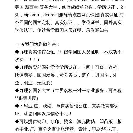
美国 新西兰 等各大学，修改成绩单分数，学历认证，文
凭，diploma，degree [删除请点击网页快照]真实认证.海
外回囯的同学定制、真实认证、、学位证书、囯外真实
学位认证、使馆留学回囯人员证明、录取通知书
→ ★我们为您做的是：
◆办理真实使馆公证（即留学回国人员证明，不成功不
收费！！！）
◆办理教育部国外学位学历认证。（网上可查、存档、
快速稳妥，回国发展，考公务员，落户，进国企，外
企，创业，无忧愁）
◆办理各国各大学（世界名校一对一专业服务，可全程
**跟踪进度）
◆：毕业.证、成绩、单真实使馆公证、真实教育部认
证。让您回国发展信心十足！
◆可以提供钢印、水印、烫金、激光防伪、凹凸版、版
的毕业.证、百分之百让您满意、设计，印刷;毕业.证、