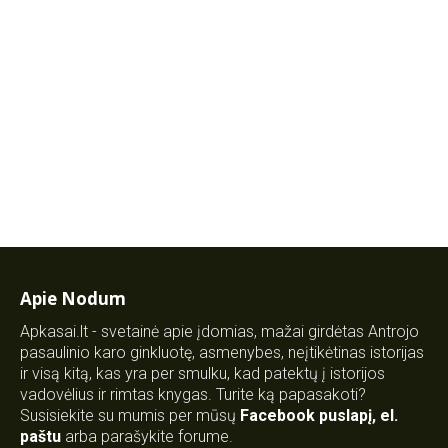
Apie Nodum
Apkasai.lt - svetainė apie įdomias, mažai girdėtas Antrojo
pasaulinio karo ginkluotę, asmenybes, neįtikėtinas istorijas
ir visą kitą, kas yra per smulku, kad patektų į istorijos
vadovėlius ir rimtas knygas. Turite ką papasakoti?
Susisiekite su mumis per mūsų
Facebook puslapį
,
el.
paštu
arba parašykite forume.