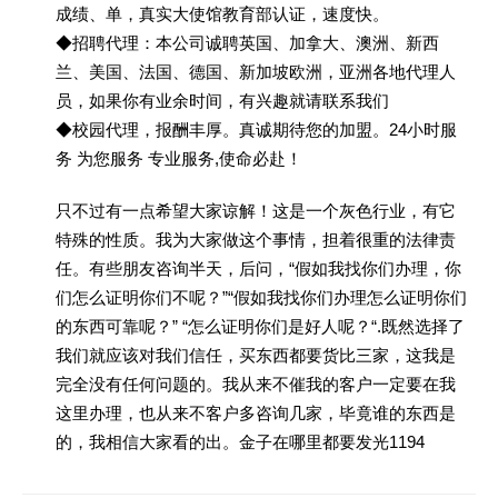
成绩、单，真实大使馆教育部认证，速度快。
◆招聘代理：本公司诚聘英国、加拿大、澳洲、新西
兰、美国、法国、德国、新加坡欧洲，亚洲各地代理人
员，如果你有业余时间，有兴趣就请联系我们
◆校园代理，报酬丰厚。真诚期待您的加盟。24小时服
务 为您服务 专业服务,使命必赴！
只不过有一点希望大家谅解！这是一个灰色行业，有它
特殊的性质。我为大家做这个事情，担着很重的法律责
任。有些朋友咨询半天，后问，“假如我找你们办理，你
们怎么证明你们不呢？”“假如我找你们办理怎么证明你们
的东西可靠呢？” “怎么证明你们是好人呢？“.既然选择了
我们就应该对我们信任，买东西都要货比三家，这我是
完全没有任何问题的。我从来不催我的客户一定要在我
这里办理，也从来不客户多咨询几家，毕竟谁的东西是
的，我相信大家看的出。金子在哪里都要发光1194