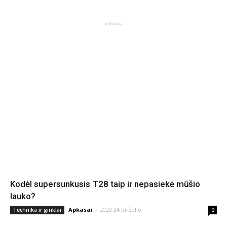
- reklama -
Kodėl supersunkusis T28 taip ir nepasiekė mūšio
lauko?
Apkasai
-
2020 24 birželio
Technika ir ginklai
0