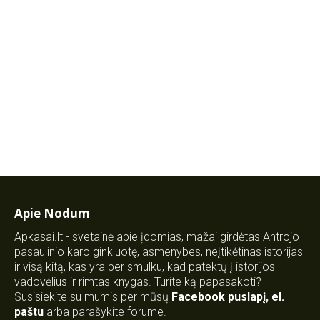
Apie Nodum
Apkasai.lt - svetainė apie įdomias, mažai girdėtas Antrojo
pasaulinio karo ginkluotę, asmenybes, neįtikėtinas istorijas
ir visą kitą, kas yra per smulku, kad patektų į istorijos
vadovėlius ir rimtas knygas. Turite ką papasakoti?
Susisiekite su mumis per mūsų
Facebook puslapį
,
el.
paštu
arba parašykite forume.