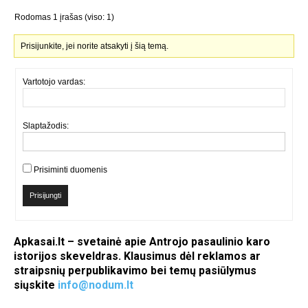
Rodomas 1 įrašas (viso: 1)
Prisijunkite, jei norite atsakyti į šią temą.
Vartotojo vardas:
Slaptažodis:
Prisiminti duomenis
Prisijungti
Apkasai.lt – svetainė apie Antrojo pasaulinio karo
istorijos skeveldras. Klausimus dėl reklamos ar
straipsnių perpublikavimo bei temų pasiūlymus
siųskite
info@nodum.lt