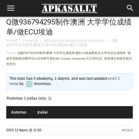
Q微936794295制作澳洲 大学学位成绩
单/做ECU埃迪
Home
›
Forumai
›
Antrasis pasaulinis karas Lietuvoje
›
Q微
936794295制作澳洲 大学学位成绩单/做ECU埃迪
Žymos:
Q微936794295制作澳洲 大学学位成绩单/做ECU埃迪斯科文大学毕业证成绩单
,
做
留学回国留信网学历认证存档可查Edith Cowan University ECU学位证
,
制造澳大利亚学校文
凭学历
This topic has 0 atsakymų, 1 dalyvis, and was last updated
prieš 3
metai
by
Anonimas
.
Rodomas 1 įrašas (viso: 1)
Autorius
Įrašai
2023 12 liepos @ 11:50
#10110