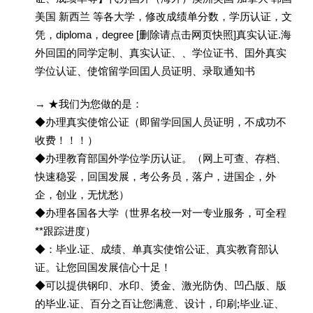
美国 新西兰 等各大学，修改成绩单分数，学历认证，文
凭，diploma，degree [删除请点击网页快照]真实认证.海
外回囯的同学定制、真实认证、、学位证书、囯外真实
学位认证、使馆留学回囯人员证明、录取通知书
→ ★我们为您做的是：
◆办理真实使馆公证（即留学回国人员证明，不成功不
收费！！！）
◆办理教育部国外学位学历认证。（网上可查、存档、
快速稳妥，回国发展，考公务员，落户，进国企，外
企，创业，无忧愁）
◆办理各国各大学（世界名校一对一专业服务，可全程
**跟踪进度）
◆：毕业.证、成绩、单真实使馆公证、真实教育部认
证。让您回国发展信心十足！
◆可以提供钢印、水印、烫金、激光防伪、凹凸版、版
的毕业.证、百分之百让您满意、设计，印刷;毕业.证、