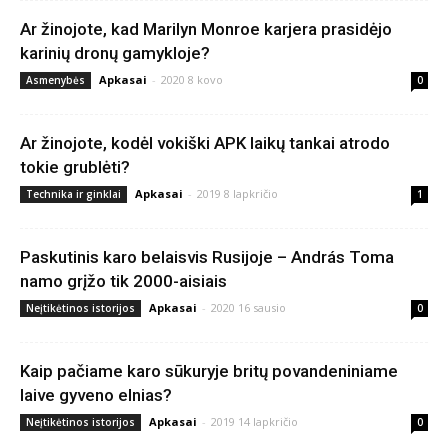
Ar žinojote, kad Marilyn Monroe karjera prasidėjo
karinių dronų gamykloje?
Apkasai
-
2020 8 kovo
Asmenybės
0
Ar žinojote, kodėl vokiški APK laikų tankai atrodo
tokie grublėti?
Apkasai
-
2019 8 lapkričio
Technika ir ginklai
1
Paskutinis karo belaisvis Rusijoje – András Toma
namo grįžo tik 2000-aisiais
Apkasai
-
2020 16 sausio
Neįtikėtinos istorijos
0
Kaip pačiame karo sūkuryje britų povandeniniame
laive gyveno elnias?
Apkasai
-
2019 14 lapkričio
Neįtikėtinos istorijos
0