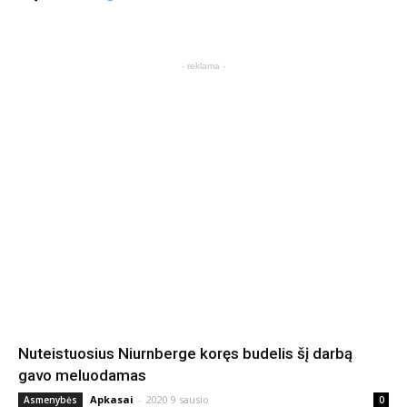
- reklama -
Nuteistuosius Niurnberge koręs budelis šį darbą
gavo meluodamas
Apkasai
-
2020 9 sausio
Asmenybės
0