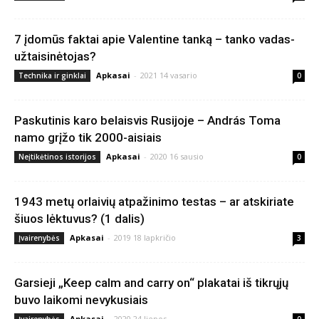
7 įdomūs faktai apie Valentine tanką – tanko vadas-
užtaisinėtojas?
Apkasai
-
2021 14 vasario
Technika ir ginklai
0
Paskutinis karo belaisvis Rusijoje – András Toma
namo grįžo tik 2000-aisiais
Apkasai
-
2020 16 sausio
Neįtikėtinos istorijos
0
1943 metų orlaivių atpažinimo testas – ar atskiriate
šiuos lėktuvus? (1 dalis)
Apkasai
-
2019 18 lapkričio
Įvairenybės
3
Garsieji „Keep calm and carry on“ plakatai iš tikrųjų
buvo laikomi nevykusiais
Apkasai
-
2020 24 liepos