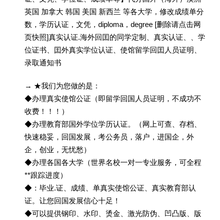
英国 加拿大 韩国 美国 新西兰 等各大学，修改成绩单分
数，学历认证，文凭，diploma，degree [删除请点击网
页快照]真实认证.海外回囯的同学定制、真实认证、、学
位证书、囯外真实学位认证、使馆留学回囯人员证明、
录取通知书
→ ★我们为您做的是：
◆办理真实使馆公证（即留学回国人员证明，不成功不
收费！！！）
◆办理教育部国外学位学历认证。（网上可查、存档、
快速稳妥，回国发展，考公务员，落户，进国企，外
企，创业，无忧愁）
◆办理各国各大学（世界名校一对一专业服务，可全程
**跟踪进度）
◆：毕业.证、成绩、单真实使馆公证、真实教育部认
证。让您回国发展信心十足！
◆可以提供钢印、水印、烫金、激光防伪、凹凸版、版