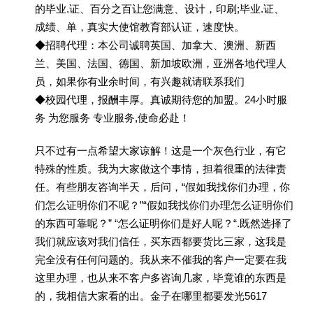
的毕业.证、百分之百让您满意、设计，印刷;毕业.证、
成绩、单，真实大使馆教育部认证，速度快。
◆招聘代理：本公司诚聘英国、加拿大、澳洲、新西
兰、美国、法国、德国、新加坡欧洲，亚洲各地代理人
员，如果你有业余时间，有兴趣就请联系我们
◆校园代理，报酬丰厚。真诚期待您的加盟。24小时服
务 为您服务 专业服务,使命必赴！
只不过有一点希望大家谅解！这是一个灰色行业，有它
特殊的性质。我为大家做这个事情，担着很重的法律责
任。有些朋友咨询半天，后问，“假如我找你们办理，你
们怎么证明你们不呢？”“假如我找你们办理怎么证明你们
的东西可靠呢？” “怎么证明你们是好人呢？“.既然选择了
我们就应该对我们信任，买东西都要货比三家，这我是
完全没有任何问题的。我从来不催我的客户一定要在我
这里办理，也从来不客户多咨询几家，毕竟谁的东西是
的，我相信大家看的出。金子在哪里都要发光5617