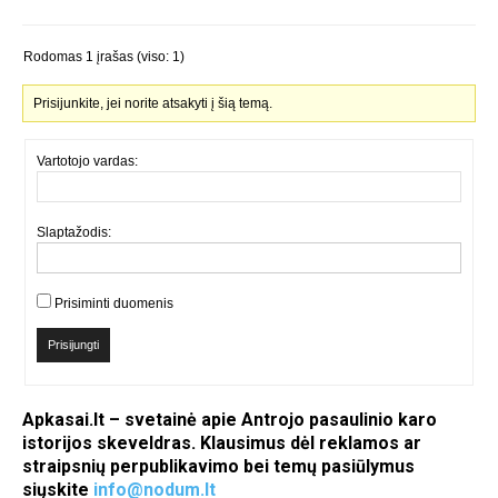
Rodomas 1 įrašas (viso: 1)
Prisijunkite, jei norite atsakyti į šią temą.
Vartotojo vardas:
Slaptažodis:
Prisiminti duomenis
Prisijungti
Apkasai.lt – svetainė apie Antrojo pasaulinio karo
istorijos skeveldras. Klausimus dėl reklamos ar
straipsnių perpublikavimo bei temų pasiūlymus
siųskite
info@nodum.lt