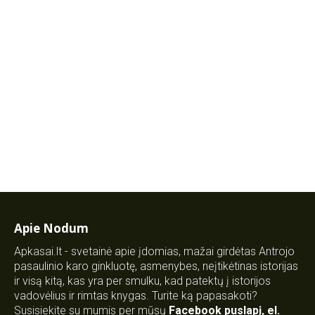
Apie Nodum
Apkasai.lt - svetainė apie įdomias, mažai girdėtas Antrojo
pasaulinio karo ginkluotę, asmenybes, neįtikėtinas istorijas
ir visą kitą, kas yra per smulku, kad patektų į istorijos
vadovėlius ir rimtas knygas. Turite ką papasakoti?
Susisiekite su mumis per mūsų
Facebook puslapį
,
el.