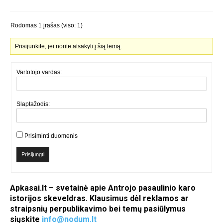
Rodomas 1 įrašas (viso: 1)
Prisijunkite, jei norite atsakyti į šią temą.
Vartotojo vardas:
Slaptažodis:
Prisiminti duomenis
Prisijungti
Apkasai.lt – svetainė apie Antrojo pasaulinio karo
istorijos skeveldras. Klausimus dėl reklamos ar
straipsnių perpublikavimo bei temų pasiūlymus
siųskite
info@nodum.lt