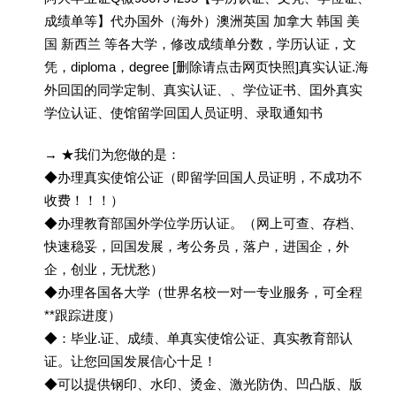
成绩单等】代办国外（海外）澳洲英国 加拿大 韩国 美
国 新西兰 等各大学，修改成绩单分数，学历认证，文
凭，diploma，degree [删除请点击网页快照]真实认证.海
外回囯的同学定制、真实认证、、学位证书、囯外真实
学位认证、使馆留学回囯人员证明、录取通知书
→ ★我们为您做的是：
◆办理真实使馆公证（即留学回国人员证明，不成功不
收费！！！）
◆办理教育部国外学位学历认证。（网上可查、存档、
快速稳妥，回国发展，考公务员，落户，进国企，外
企，创业，无忧愁）
◆办理各国各大学（世界名校一对一专业服务，可全程
**跟踪进度）
◆：毕业.证、成绩、单真实使馆公证、真实教育部认
证。让您回国发展信心十足！
◆可以提供钢印、水印、烫金、激光防伪、凹凸版、版