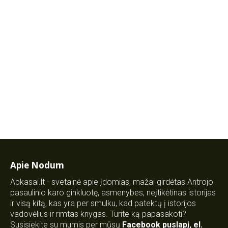
Apie Nodum
Apkasai.lt - svetainė apie įdomias, mažai girdėtas Antrojo
pasaulinio karo ginkluotę, asmenybes, neįtikėtinas istorijas
ir visą kitą, kas yra per smulku, kad patektų į istorijos
vadovėlius ir rimtas knygas. Turite ką papasakoti?
Susisiekite su mumis per mūsų
Facebook puslapį
,
el.