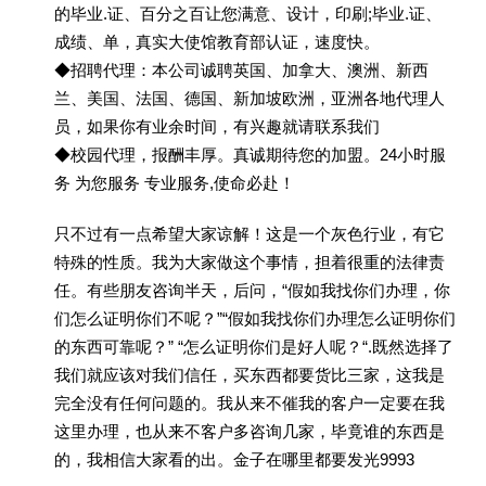
的毕业.证、百分之百让您满意、设计，印刷;毕业.证、
成绩、单，真实大使馆教育部认证，速度快。
◆招聘代理：本公司诚聘英国、加拿大、澳洲、新西
兰、美国、法国、德国、新加坡欧洲，亚洲各地代理人
员，如果你有业余时间，有兴趣就请联系我们
◆校园代理，报酬丰厚。真诚期待您的加盟。24小时服
务 为您服务 专业服务,使命必赴！
只不过有一点希望大家谅解！这是一个灰色行业，有它
特殊的性质。我为大家做这个事情，担着很重的法律责
任。有些朋友咨询半天，后问，“假如我找你们办理，你
们怎么证明你们不呢？”“假如我找你们办理怎么证明你们
的东西可靠呢？” “怎么证明你们是好人呢？“.既然选择了
我们就应该对我们信任，买东西都要货比三家，这我是
完全没有任何问题的。我从来不催我的客户一定要在我
这里办理，也从来不客户多咨询几家，毕竟谁的东西是
的，我相信大家看的出。金子在哪里都要发光9993