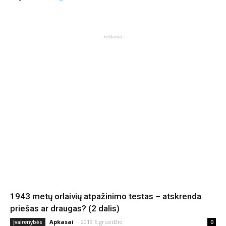
- reklama -
1943 metų orlaivių atpažinimo testas – atskrenda
priešas ar draugas? (2 dalis)
Apkasai
-
2019 6 gruodžio
Įvairenybės
0