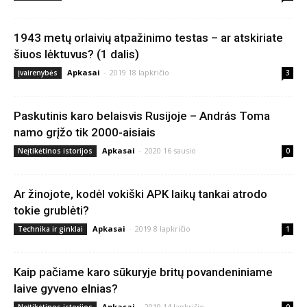
1943 metų orlaivių atpažinimo testas – ar atskiriate
šiuos lėktuvus? (1 dalis)
Apkasai
-
2019 18 lapkričio
Įvairenybės
3
Paskutinis karo belaisvis Rusijoje – András Toma
namo grįžo tik 2000-aisiais
Apkasai
-
2020 16 sausio
Neįtikėtinos istorijos
0
Ar žinojote, kodėl vokiški APK laikų tankai atrodo
tokie grublėti?
Apkasai
-
2019 8 lapkričio
Technika ir ginklai
1
Kaip pačiame karo sūkuryje britų povandeniniame
laive gyveno elnias?
Apkasai
-
2019 14 lapkričio