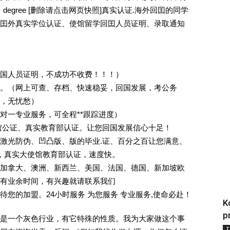
，degree [删除请点击网页快照]真实认证.海外回囯的同学
囯外真实学位认证、使馆留学回囯人员证明、录取通知
回国人员证明，不成功不收费！！！）
。（网上可查、存档、快速稳妥，回国发展，考公务
业，无忧愁）
一对一专业服务，可全程**跟踪进度）
馆公证、真实教育部认证。让您回国发展信心十足！
激光防伪、凹凸版、版的毕业.证、百分之百让您满意、
单，真实大使馆教育部认证，速度快。
加拿大、澳洲、新西兰、美国、法国、德国、新加坡欧
有业余时间，有兴趣就请联系我们
您的加盟。24小时服务 为您服务 专业服务,使命必赴！
K
p
是一个灰色行业，有它特殊的性质。我为大家做这个事
T