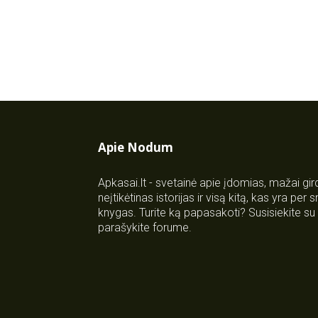
Apie Nodum
Apkasai.lt - svetainė apie įdomias, mažai gi
neįtikėtinas istorijas ir visą kitą, kas yra per
knygas. Turite ką papasakoti? Susisiekite 
parašykite forume.