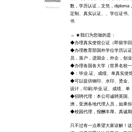
Anonimas
数，学历认证，文凭，diploma
Neaktyvus
定制、真实认证、、学位证书、
书
→ ★我们为您做的是：
◆办理真实使馆公证（即留学
◆办理教育部国外学位学历认证
员，落户，进国企，外企，创
◆办理各国各大学（世界名校
◆：毕业.证、成绩、单真实使
◆可以提供钢印、水印、烫金、
设计，印刷;毕业.证、成绩、
◆招聘代理：本公司诚聘英国、
洲，亚洲各地代理人员，如果你
◆校园代理，报酬丰厚。真诚期待
只不过有一点希望大家谅解！这