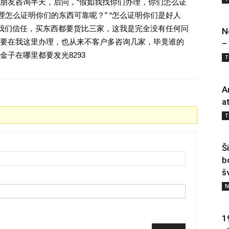
朋友咨询半天，后问，“假如我找你们办理，你们怎么证
理怎么证明你们的东西可靠呢？” “怎么证明你们是好人
对我们信任，买东西都要货比三家，这我是完全没有任何问
N
要在我这里办理，也从来不客户多咨询几家，毕竟谁的
–
子在哪里都要发光8293
T
A
a
T
Š
b
š
N
1