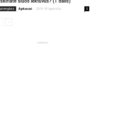
tskiriate šiuos lėktuvus? (1 dalis)
Apkasai
-
2019 18 lapkričio
vairenybės
3
- reklama -