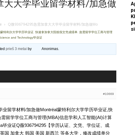
需加拿大大学毕业留学材料/加急做
A
p
Apkasai.lt
K
p
je
›
Q微936794295急需加拿大大学毕业留学材料/加急做Mo
s
éal蒙特利尔大学学历毕业证
,
快速拿加拿大院校假文凭成绩单
,
急需留学学位工商与管理
cience and Technology毕业证
ated
prieš 3 metai
by
Anonimas
.
#10669
学毕业留学材料/加急做Montréal蒙特利尔大学学历毕业证,快
需留学学位工商与管理(MBA)信息学和人工智能(AI)计算
Montréa毕业证Q薇936794295【学历认证、文凭、学位证、成
国 加拿大 韩国 美国 新西兰 等各大学，修改成绩单分