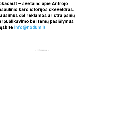
pkasai.lt – svetainė apie Antrojo
asaulinio karo istorijos skeveldras.
lausimus dėl reklamos ar straipsnių
erpublikavimo bei temų pasiūlymus
iųskite
info@nodum.lt
- reklama -