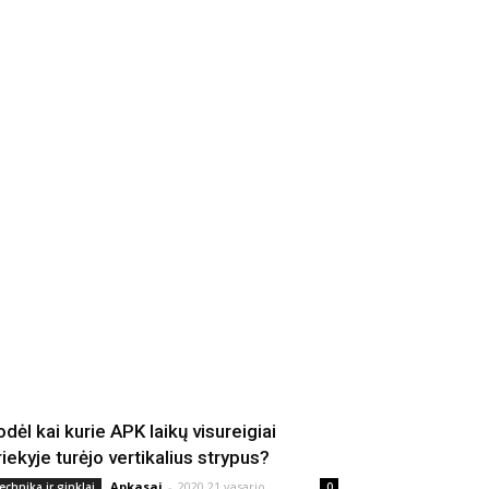
odėl kai kurie APK laikų visureigiai
riekyje turėjo vertikalius strypus?
Apkasai
-
2020 21 vasario
echnika ir ginklai
0