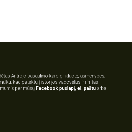
rdėtas Antrojo pasaulinio karo ginkluotę, asmenybes,
 smulku, kad patektų į istorijos vadovėlius ir rimtas
su mumis per mūsų
Facebook puslapį
,
el. paštu
arba