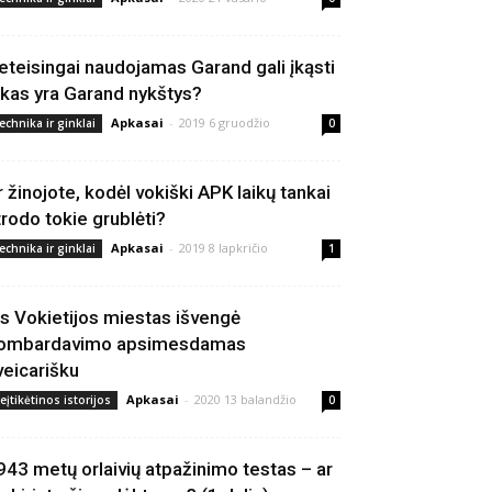
eteisingai naudojamas Garand gali įkąsti
 kas yra Garand nykštys?
Apkasai
-
2019 6 gruodžio
echnika ir ginklai
0
r žinojote, kodėl vokiški APK laikų tankai
trodo tokie grublėti?
Apkasai
-
2019 8 lapkričio
echnika ir ginklai
1
is Vokietijos miestas išvengė
ombardavimo apsimesdamas
veicarišku
Apkasai
-
2020 13 balandžio
eįtikėtinos istorijos
0
943 metų orlaivių atpažinimo testas – ar