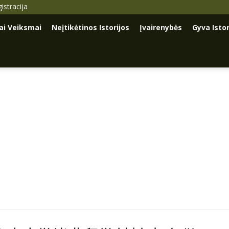
istracija
iai Veiksmai
Neįtikėtinos Istorijos
Įvairenybės
Gyva Istor