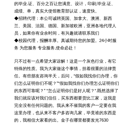
的毕业.证、百分之百让您满意、设计，印刷;毕业.证、
成绩、单，真实大使馆教育部认证，速度快。
◆招聘代理：本公司诚聘英国、加拿大、澳洲、新西
兰、美国、法国、德国、新加坡欧洲，亚洲各地代理人
员，如果你有业余时间，有兴趣就请联系我们
◆校园代理，报酬丰厚。真诚期待您的加盟。24小时服
务 为您服务 专业服务,使命必赴！
只不过有一点希望大家谅解！这是一个灰色行业，有它
特殊的性质。我为大家做这个事情，担着很重的法律责
任。有些朋友咨询半天，后问，“假如我找你们办理，你
们怎么证明你们不呢？”“假如我找你们办理怎么证明你们
的东西可靠呢？” “怎么证明你们是好人呢？“.既然选择了
我们就应该对我们信任，买东西都要货比三家，这我是
完全没有任何问题的。我从来不催我的客户一定要在我
这里办理，也从来不客户多咨询几家，毕竟谁的东西是
的，我相信大家看的出。金子在哪里都要发光7630