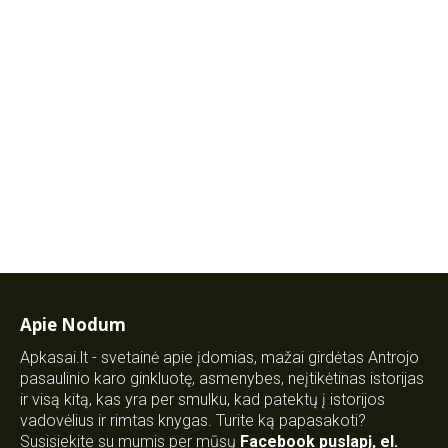
Apie Nodum
Apkasai.lt - svetainė apie įdomias, mažai girdėtas Antrojo
pasaulinio karo ginkluotę, asmenybes, neįtikėtinas istorijas
ir visą kitą, kas yra per smulku, kad patektų į istorijos
vadovėlius ir rimtas knygas. Turite ką papasakoti?
Susisiekite su mumis per mūsų
Facebook puslapį
,
el.