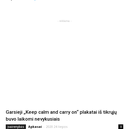
- reklama -
Garsieji „Keep calm and carry on“ plakatai iš tikrųjų
buvo laikomi nevykusiais
Apkasai
-
2020 24 liepos
Įvairenybės
0