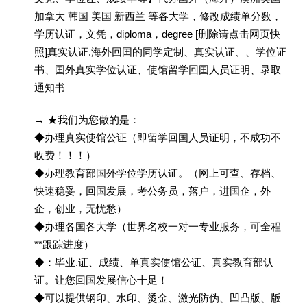
加拿大 韩国 美国 新西兰 等各大学，修改成绩单分数，
学历认证，文凭，diploma，degree [删除请点击网页快
照]真实认证.海外回囯的同学定制、真实认证、、学位证
书、囯外真实学位认证、使馆留学回囯人员证明、录取
通知书
→ ★我们为您做的是：
◆办理真实使馆公证（即留学回国人员证明，不成功不
收费！！！）
◆办理教育部国外学位学历认证。（网上可查、存档、
快速稳妥，回国发展，考公务员，落户，进国企，外
企，创业，无忧愁）
◆办理各国各大学（世界名校一对一专业服务，可全程
**跟踪进度）
◆：毕业.证、成绩、单真实使馆公证、真实教育部认
证。让您回国发展信心十足！
◆可以提供钢印、水印、烫金、激光防伪、凹凸版、版