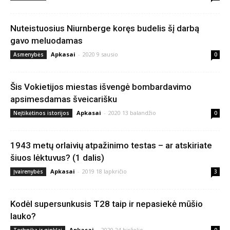
Nuteistuosius Niurnberge koręs budelis šį darbą
gavo meluodamas
Apkasai
-
2020 9 sausio
Asmenybės
0
Šis Vokietijos miestas išvengė bombardavimo
apsimesdamas šveicarišku
Apkasai
-
2020 13 balandžio
Neįtikėtinos istorijos
0
1943 metų orlaivių atpažinimo testas – ar atskiriate
šiuos lėktuvus? (1 dalis)
Apkasai
-
2019 18 lapkričio
Įvairenybės
3
Kodėl supersunkusis T28 taip ir nepasiekė mūšio
lauko?
Apkasai
-
2020 24 birželio