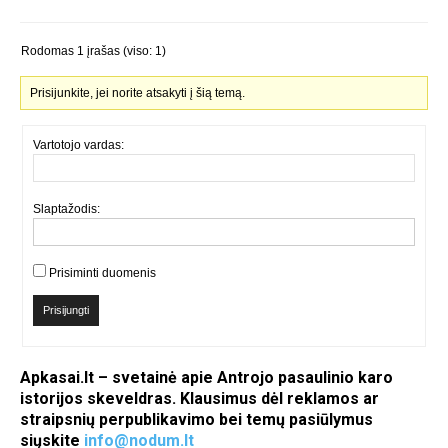
Rodomas 1 įrašas (viso: 1)
Prisijunkite, jei norite atsakyti į šią temą.
Vartotojo vardas:
Slaptažodis:
Prisiminti duomenis
Prisijungti
Apkasai.lt – svetainė apie Antrojo pasaulinio karo
istorijos skeveldras. Klausimus dėl reklamos ar
straipsnių perpublikavimo bei temų pasiūlymus
siųskite
info@nodum.lt