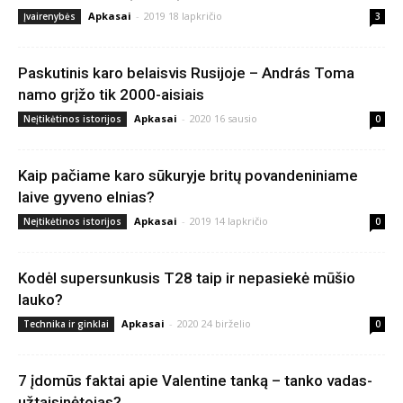
Apkasai
-
2019 18 lapkričio
Įvairenybės
3
Paskutinis karo belaisvis Rusijoje – András Toma
namo grįžo tik 2000-aisiais
Apkasai
-
2020 16 sausio
Neįtikėtinos istorijos
0
Kaip pačiame karo sūkuryje britų povandeniniame
laive gyveno elnias?
Apkasai
-
2019 14 lapkričio
Neįtikėtinos istorijos
0
Kodėl supersunkusis T28 taip ir nepasiekė mūšio
lauko?
Apkasai
-
2020 24 birželio
Technika ir ginklai
0
7 įdomūs faktai apie Valentine tanką – tanko vadas-
užtaisinėtojas?