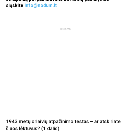
siųskite
info@nodum.lt
- reklama -
1943 metų orlaivių atpažinimo testas – ar atskiriate
šiuos lėktuvus? (1 dalis)