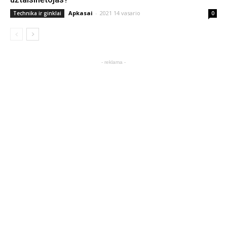
Apkasai
-
2021 14 vasario
Technika ir ginklai
0
- reklama -