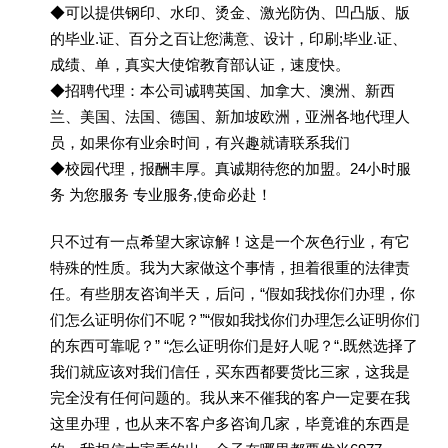
◆可以提供钢印、水印、烫金、激光防伪、凹凸版、版
的毕业.证、百分之百让您满意、设计，印刷;毕业.证、
成绩、单，真实大使馆教育部认证，速度快。
◆招聘代理：本公司诚聘英国、加拿大、澳洲、新西
兰、美国、法国、德国、新加坡欧洲，亚洲各地代理人
员，如果你有业余时间，有兴趣就请联系我们
◆校园代理，报酬丰厚。真诚期待您的加盟。24小时服
务 为您服务 专业服务,使命必赴！
只不过有一点希望大家谅解！这是一个灰色行业，有它
特殊的性质。我为大家做这个事情，担着很重的法律责
任。有些朋友咨询半天，后问，“假如我找你们办理，你
们怎么证明你们不呢？”“假如我找你们办理怎么证明你们
的东西可靠呢？” “怎么证明你们是好人呢？“.既然选择了
我们就应该对我们信任，买东西都要货比三家，这我是
完全没有任何问题的。我从来不催我的客户一定要在我
这里办理，也从来不客户多咨询几家，毕竟谁的东西是