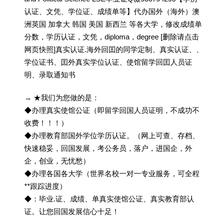
认证、文凭、学位证、成绩单等】代办国外（海外）澳
洲英国 加拿大 韩国 美国 新西兰 等各大学，修改成绩单
分数，学历认证，文凭，diploma，degree [删除请点击
网页快照]真实认证.海外回囯的同学定制、真实认证、、
学位证书、囯外真实学位认证、使馆留学回囯人员证
明、录取通知书
→ ★我们为您做的是：
◆办理真实使馆公证（即留学回国人员证明，不成功不
收费！！！）
◆办理教育部国外学位学历认证。（网上可查、存档、
快速稳妥，回国发展，考公务员，落户，进国企，外
企，创业，无忧愁）
◆办理各国各大学（世界名校一对一专业服务，可全程
**跟踪进度）
◆：毕业.证、成绩、单真实使馆公证、真实教育部认
证。让您回国发展信心十足！