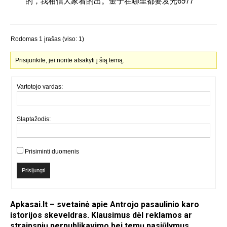
的，我相信大家看的出。金子在哪里都要发光6977
Rodomas 1 įrašas (viso: 1)
Prisijunkite, jei norite atsakyti į šią temą.
Vartotojo vardas:
Slaptažodis:
Prisiminti duomenis
Prisijungti
Apkasai.lt – svetainė apie Antrojo pasaulinio karo
istorijos skeveldras. Klausimus dėl reklamos ar
straipsnių perpublikavimo bei temų pasiūlymus