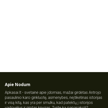
Apie Nodum
Apkasai.lt - svetainė apie įdomias, mažai girdėtas Antrojo
pasaulinio karo ginkluotę, asmenybes, neįtikėtinas istorijas
ir visą kitą, kas yra per smulku, kad patektų į istorijos
vadovėlius ir rimtas knygas. Turite ką papasakoti?