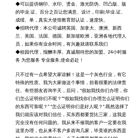
◆可以提供钢印、水印、烫金、激光防伪、凹凸版、版
的毕业.证、百分之百让您满意、设计，印刷;毕业.证、
成绩、单，真实大使馆教育部认证，速度快。
◆招聘代理：本公司诚聘英国、加拿大、澳洲、新西
兰、美国、法国、德国、新加坡欧洲，亚洲各地代理人
员，如果你有业余时间，有兴趣就请联系我们
◆校园代理，报酬丰厚。真诚期待您的加盟。24小时服
务 为您服务 专业服务,使命必赴！
只不过有一点希望大家谅解！这是一个灰色行业，有它
特殊的性质。我为大家做这个事情，担着很重的法律责
任。有些朋友咨询半天，后问，“假如我找你们办理，你
们怎么证明你们不呢？”“假如我找你们办理怎么证明你们
的东西可靠呢？” “怎么证明你们是好人呢？“.既然选择了
我们就应该对我们信任，买东西都要货比三家，这我是
完全没有任何问题的。我从来不催我的客户一定要在我
这里办理，也从来不客户多咨询几家，毕竟谁的东西是