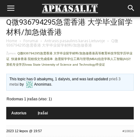
Q微936794295急需香港 大学毕业留学
材料/加急做香港
Home
›
Forumai
›
Antrasis pasaulinis karas Lietuvoje
›
Q微
936794295急需香港 大学毕业留学材料/加急做香港
Žymos:
Q微936794295急需香港 大学毕业留学材料/加急做香港高等教育科技学院学历毕业
证
,
快速拿香港 院校假文凭成绩单
,
急需留学学位工商与管理(MBA)信息学和人工智能(AI)计
算机专业学历Iowa State University of Science and Technology毕业证
This topic has 0 atsakymų, 1 dalyvis, and was last updated
prieš 3
metai
by
Anonimas
.
Rodomas 1 įrašas (viso: 1)
Autorius
Įrašai
2023 12 liepos @ 19:57
#10810