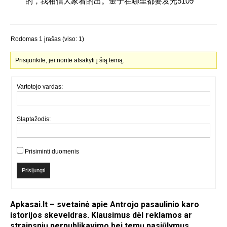
的，我相信大家看的出。金子在哪里都要发光5109
Rodomas 1 įrašas (viso: 1)
Prisijunkite, jei norite atsakyti į šią temą.
Vartotojo vardas:
Slaptažodis:
Prisiminti duomenis
Prisijungti
Apkasai.lt – svetainė apie Antrojo pasaulinio karo
istorijos skeveldras. Klausimus dėl reklamos ar
straipsnių perpublikavimo bei temų pasiūlymus