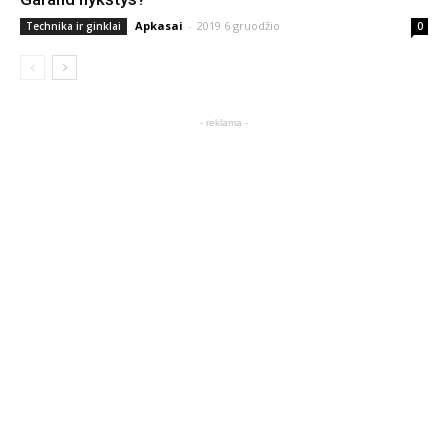
Apkasai
-
2019 6 gruodžio
Technika ir ginklai
0
- reklama -