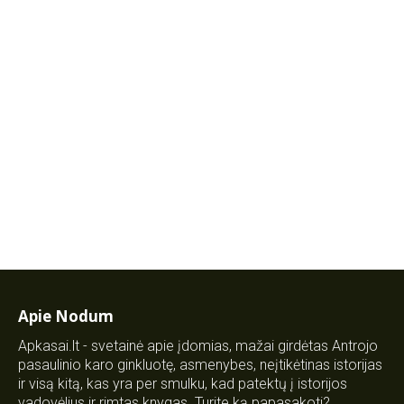
Apie Nodum
Apkasai.lt - svetainė apie įdomias, mažai girdėtas Antrojo
pasaulinio karo ginkluotę, asmenybes, neįtikėtinas istorijas
ir visą kitą, kas yra per smulku, kad patektų į istorijos
vadovėlius ir rimtas knygas. Turite ką papasakoti?