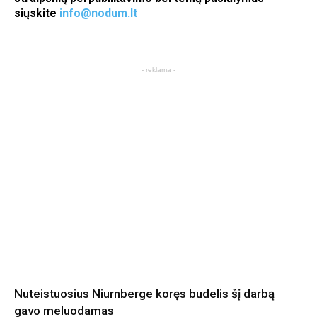
siųskite
info@nodum.lt
- reklama -
Nuteistuosius Niurnberge koręs budelis šį darbą
gavo meluodamas