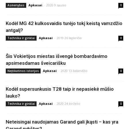
Apkasai
-
2020 9 sausio
Asmenybės
0
Kodėl MG 42 kulkosvaidis turėjo tokį keistą vamzdžio
antgalį?
Apkasai
-
2019 26 lapkričio
Technika ir ginklai
0
Šis Vokietijos miestas išvengė bombardavimo
apsimesdamas šveicarišku
Apkasai
-
2020 13 balandžio
Neįtikėtinos istorijos
0
Kodėl supersunkusis T28 taip ir nepasiekė mūšio
lauko?
Apkasai
-
2020 24 birželio
Technika ir ginklai
0
Neteisingai naudojamas Garand gali įkąsti – kas yra
Garand nykštys?